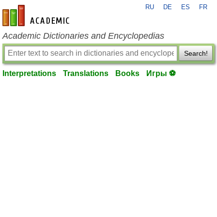
RU
DE
ES
FR
en-academic.com
Academic Dictionaries and Encyclopedias
Search!
Interpretations
Translations
Books
Игры ⚽