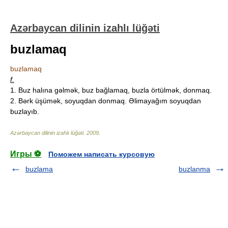
Azərbaycan dilinin izahlı lüğəti
buzlamaq
buzlamaq
f.
1. Buz halına gəlmək, buz bağlamaq, buzla örtülmək, donmaq.
2. Bərk üşümək, soyuqdan donmaq. Əlimayağım soyuqdan
buzlayıb.
Azərbaycan dilinin izahlı lüğəti
.
2009
.
Игры ⚽
Поможем написать курсовую
buzlama
buzlanma