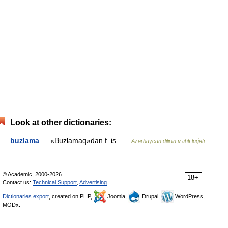
Look at other dictionaries:
buzlama
— «Buzlamaq»dan f. is …
Azərbaycan dilinin izahlı lüğəti
© Academic, 2000-2026
18+
Contact us:
Technical Support
,
Advertising
Dictionaries export
, created on PHP,
Joomla,
Drupal,
WordPress,
MODx.